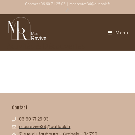
Contact : 06 60 71 25 03 | masrevive34@outlook.fr
Menu
Activités & Découvertes
Contact
06 60 71 25 03
masrevive34@outlook.fr
21 rue du faubourg - Grabels - 34790