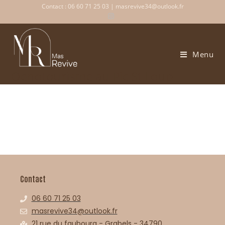
Contact : 06 60 71 25 03 | masrevive34@outlook.fr
Menu
Oenotourisme au Pic St Loup
Contact
06 60 71 25 03
masrevive34@outlook.fr
21 rue du faubourg - Grabels - 34790